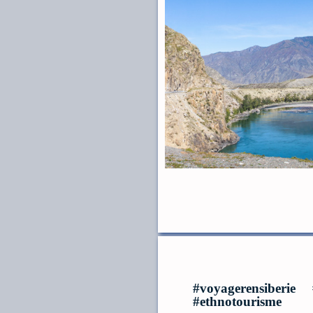
#voyagerensiberie
#ethnotourisme