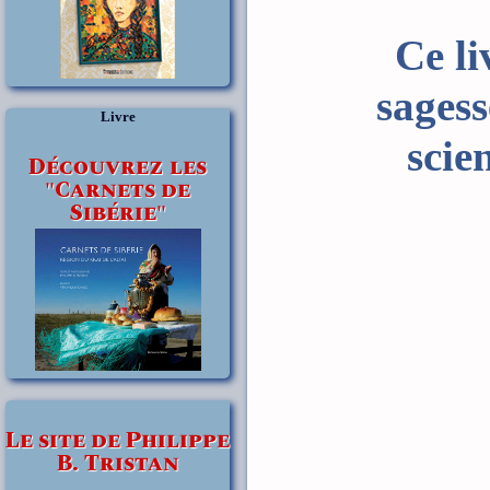
Ce li
sagess
Livre
scie
Découvrez les
"Carnets de
Sibérie"
Le site de Philippe
B. Tristan