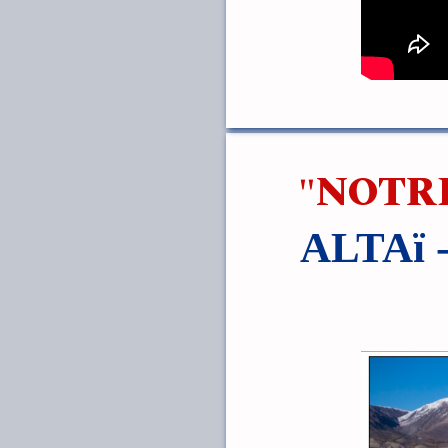
"NOTR
ALTAï