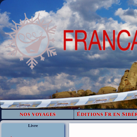
nos voyages
Éditions Fr en Sibé
Livre