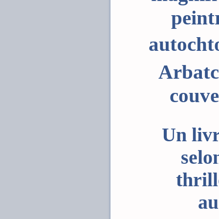
peint
autocht
Arbatch
couver
Un liv
selo
thril
au