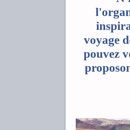
l'orga
inspir
voyage d
pouvez v
proposons