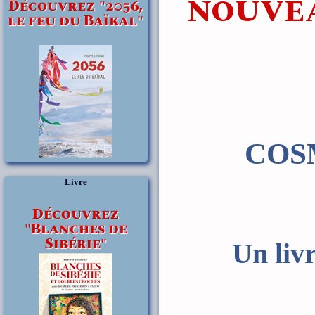
NOUVEA
Découvrez "2056,
le feu du Baïkal"
COS
Livre
Découvrez
"Blanches de
Sibérie"
Un li