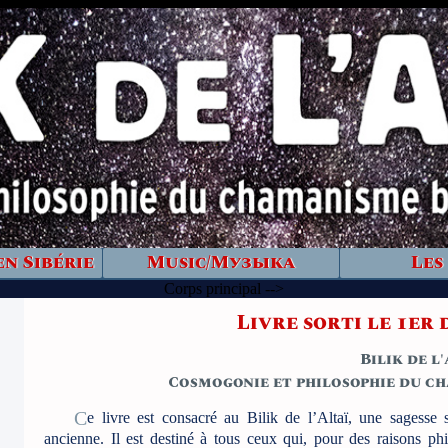
en Sibérie
Music/Музыка
Les
Corps principal -->
Livre sorti le 1er 
Bilik de l
Cosmogonie et philosophie du ch
Ce livre est consacré au Bilik de l’Altaï, une sagesse spirituelle mais aussi philosophique et scientifique très
ancienne. Il est destiné à tous ceux qui, pour des raisons phi