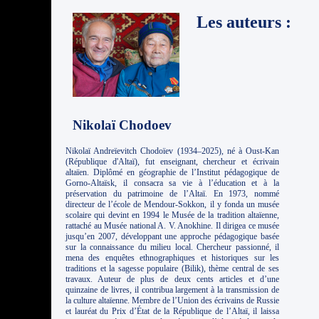
Les auteurs :
Nikolaï Chodoev
Nikolaï Andreïevitch Chodoïev (1934–2025), né à Oust-Kan
(République d'Altaï), fut enseignant, chercheur et écrivain
altaïen. Diplômé en géographie de l’Institut pédagogique de
Gorno-Altaïsk, il consacra sa vie à l’éducation et à la
préservation du patrimoine de l’Altaï. En 1973, nommé
directeur de l’école de Mendour-Sokkon, il y fonda un musée
scolaire qui devint en 1994 le Musée de la tradition altaïenne,
rattaché au Musée national A. V. Anokhine. Il dirigea ce musée
jusqu’en 2007, développant une approche pédagogique basée
sur la connaissance du milieu local. Chercheur passionné, il
mena des enquêtes ethnographiques et historiques sur les
traditions et la sagesse populaire (Bilik), thème central de ses
travaux. Auteur de plus de deux cents articles et d’une
quinzaine de livres, il contribua largement à la transmission de
la culture altaïenne. Membre de l’Union des écrivains de Russie
et lauréat du Prix d’État de la République de l’Altaï, il laissa