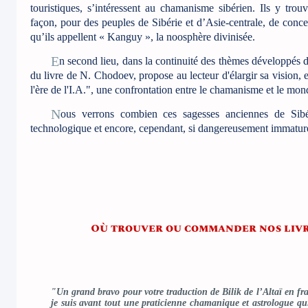
touristiques, s’intéressent au chamanisme sibérien. Ils y trou
façon, pour des peuples de Sibérie et d’Asie-centrale, de conc
qu’ils appellent « Kanguy », la noosphère divinisée.
En second lieu, dans la continuité des thèmes développés dans ses romans, Philippe B. Tristan, traducteur et éditeur
du livre de N. Chodoev, propose au lecteur d'élargir sa vision,
l'ère de l'I.A.", une confrontation entre le chamanisme et le mon
Nous verrons combien ces sagesses anciennes de Sibérie pourraient bien aider notre monde, si hautement
technologique et encore, cependant, si dangereusement immature
Où trouver ou commander nos livr
"Un grand bravo pour votre traduction de Bilik de l’Altaï en fran
je suis avant tout une praticienne chamanique et astrologue qui