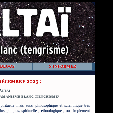
 blogs
S'informer
décembre 2025 :
'Altaï
amanisme blanc (tengrisme)
losophiques, spirituelles, ethnologiques, ou simplement