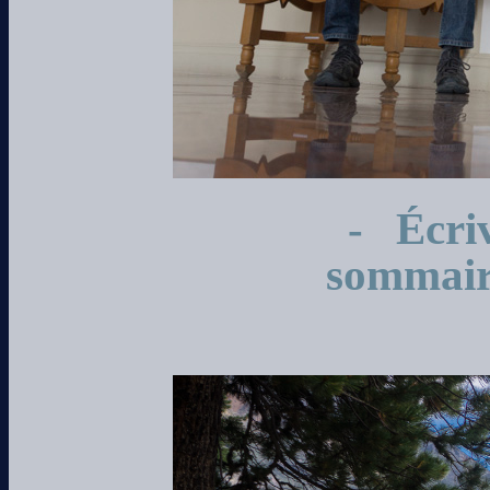
- Écriv
sommai