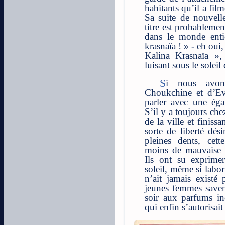
habitants qu’il a fil
Sa suite de nouvell
titre est probableme
dans le monde enti
krasnaïa ! » - eh oui
Kalina Krasnaïa »,
luisant sous le soleil
Si nous avons eu envie de parler de
Choukchine et d’Ev
parler avec une égal
S’il y a toujours ch
de la ville et finiss
sorte de liberté dési
pleines dents, cet
moins de mauvaise 
Ils ont su exprime
soleil, même si labor
n’ait jamais existé
jeunes femmes saven
soir aux parfums in
qui enfin s’autorisait