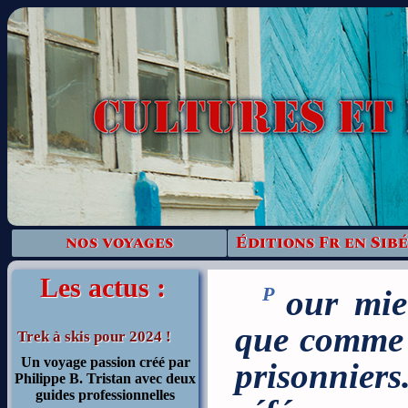
nos voyages
Éditions Fr en Sibé
Les actus :
Pour mieux connaître la Sibérie, la voir autrement
que comme 
Trek à skis pour 2024 !
Un voyage passion
créé par
prisonnier
Philippe B. Tristan avec deux
guides professionnelles