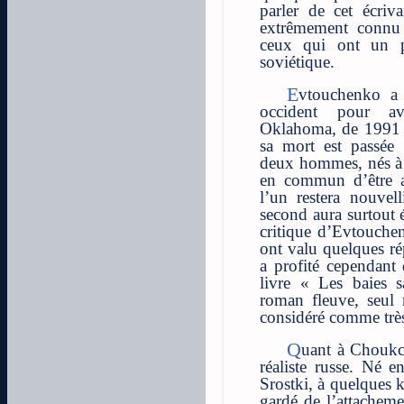
parler de cet écriva
extrêmement connu 
ceux qui ont un p
soviétique.
Evtouchenko a pu être davantage connu en
occident pour av
Oklahoma, de 1991 à
sa mort est passée 
deux hommes, nés à 
en commun d’être au
l’un restera nouvell
second aura surtout
critique d’Evtouchen
ont valu quelques ré
a profité cependant 
livre « Les baies 
roman fleuve, seul
considéré comme très
Quant à Choukchine, il a été une sorte de néo-
réaliste russe. Né e
Srostki, à quelques k
gardé de l’attacheme