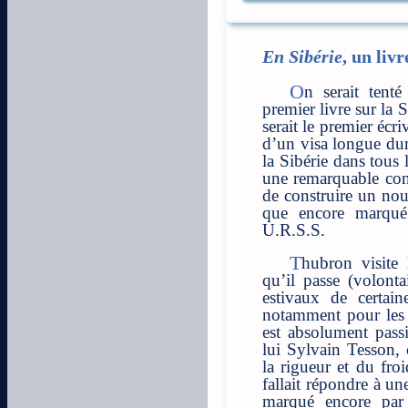
En Sibérie
, un liv
On serait tenté de dire qu’En Sibérie est le
premier livre sur la
serait le premier écri
d’un visa longue dur
la Sibérie dans tous 
une remarquable con
de construire un nou
que encore marqué
U.R.S.S.
Thubron visite la Sibérie l’hiver. Ce qui fait
qu’il passe (volonta
estivaux de certain
notamment pour les t
est absolument pass
lui Sylvain Tesson, 
la rigueur et du fro
fallait répondre à un
marqué encore par 