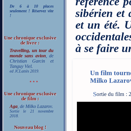
référence p
De 6 à 10 places
sibérien et
seulement ! Réservez vite
!
et un été. 
occidental
Une chronique exclusive
de livre :
à se faire 
Travelling, un tour du
monde sans avion
, de
Christian Garcin et
Tanguy Viel.
ed JCLattès 2019.
Un film tourné
Milko Lazaro
* * *
Sortie du film 
Une chronique exclusive
de film :
Aga
, de Milko Lazarov.
Sortie le 21 novembre
2018.
Nouveau blog !