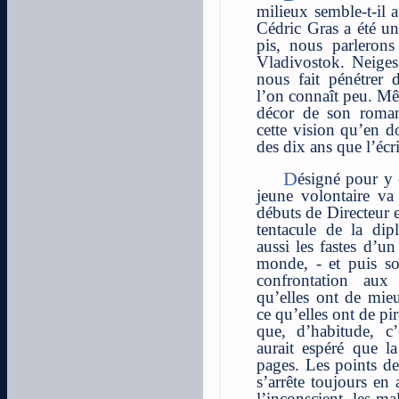
milieux semble-t-il 
Cédric Gras a été un
pis, nous parleron
Vladivostok. Neiges
nous fait pénétrer d
l’on connaît peu. Mêm
décor de son roman
cette vision qu’en d
des dix ans que l’écri
Désigné pour y créer une Alliance Française, le
jeune volontaire va 
débuts de Directeur 
tentacule de la dipl
aussi les fastes d’u
monde, - et puis so
confrontation aux 
qu’elles ont de mie
ce qu’elles ont de p
que, d’habitude, c’
aurait espéré que l
pages. Les points de
s’arrête toujours en
l’inconscient, les ma