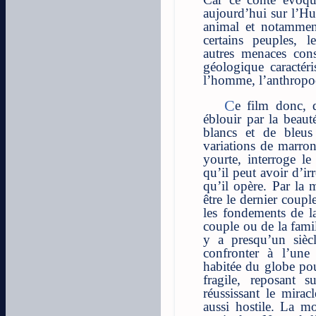
aujourd’hui sur l’Hu
animal et notamment
certains peuples, l
autres menaces cons
géologique caractéri
l’homme, l’anthropo
Ce film donc, qui ne manquera pas de nous
éblouir par la beaut
blancs et de bleus 
variations de marron
yourte, interroge l
qu’il peut avoir d’ir
qu’il opère. Par la 
être le dernier coupl
les fondements de la
couple ou de la famil
y a presqu’un sièc
confronter à l’une
habitée du globe po
fragile, reposant su
réussissant le mira
aussi hostile. La m