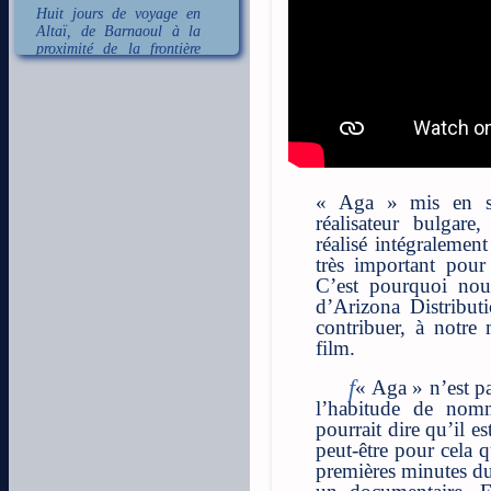
Huit jours de voyage en
Altaï, de Barnaoul à la
proximité de la frontière
mongole !
aller au
sommaire.
Nouvelle page blog :
Le
Musée en plein air
d'Akademgorodok et
l'histoire de son église
« Aga » mis en s
réalisateur bulgare
réalisé intégralement
très important pour
C’est pourquoi nou
d’Arizona Distribut
contribuer, à notre 
film.
« Aga » n’est p
l’habitude de nom
pourrait dire qu’il es
peut-être pour cela q
premières minutes du 