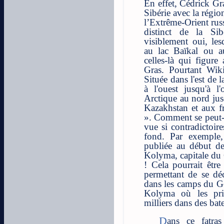
En effet, Cédrick Gra
Sibérie avec la régio
l’Extrême-Orient russ
distinct de la Sib
visiblement oui, lesq
au lac Baïkal ou a
celles-là qui figur
Gras. Pourtant Wikip
Située dans l'est de 
à l'ouest jusqu'à l
Arctique au nord jus
Kazakhstan et aux fr
». Comment se peut-i
vue si contradictoir
fond. Par exemple, 
publiée au début de
Kolyma, capitale du 
! Cela pourrait être
permettant de se dé
dans les camps du G
Kolyma où les pris
milliers dans des ba
Dans ce fatras de contradictions venus de