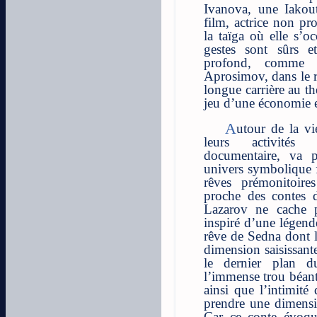
Ivanova, une Iakou
film, actrice non pr
la taïga où elle s’o
gestes sont sûrs e
profond, comme c
Aprosimov, dans le 
longue carrière au t
jeu d’une économie e
Autour de la vie de ces deux personnages, de
leurs activités
documentaire, va 
univers symbolique f
rêves prémonitoire
proche des contes d
Lazarov ne cache p
inspiré d’une légen
rêve de Sedna dont l
dimension saisissant
le dernier plan d
l’immense trou béant
ainsi que l’intimité
prendre une dimensi
Car ce conte évoqu