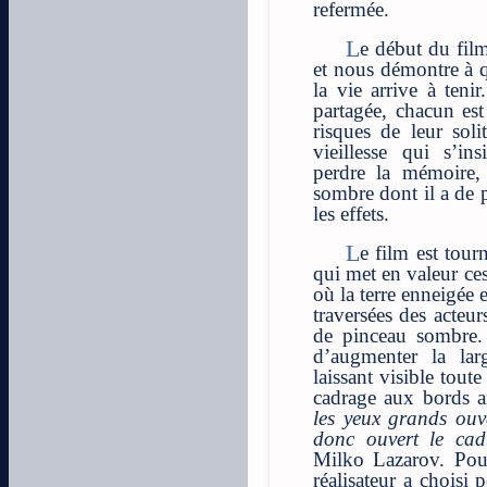
refermée.
Le début du film nous fait éprouver cet univers
et nous démontre à q
la vie arrive à teni
partagée, chacun est
risques de leur soli
vieillesse qui s’i
perdre la mémoire, 
sombre dont il a de 
les effets.
Le film est tourné dans un format panoramique
qui met en valeur ce
où la terre enneigée e
traversées des acteu
de pinceau sombre.
d’augmenter la la
laissant visible toute
cadrage aux bords a
les yeux grands ouv
donc ouvert le ca
Milko Lazarov. Pour
réalisateur a choisi