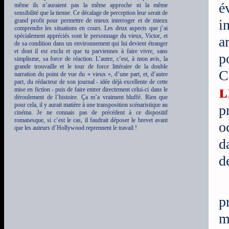
é
même ils n’auraient pas la même approche ni la même
sensibilité que la tienne. Ce décalage de perception leur serait de
grand profit pour permettre de mieux interroger et de mieux
i
comprendre les situations en cours. Les deux aspects que j’ai
spécialement appréciés sont le personnage du vieux, Victor, et
a
de sa condition dans un environnement qui lui devient étranger
et dont il est exclu et que tu parviennes à faire vivre, sans
p
simplisme, sa force de réaction. L’autre, c’est, à mon avis, la
grande trouvaille et le tour de force littéraire de la double
C
narration du point de vue du « vieux », d’une part, et, d’autre
part, du rédacteur de son journal - idée déjà excellente de cette
l
mise en fiction - puis de faire entrer directement celui-ci dans le
déroulement de l’histoire. Ça m’a vraiment bluffé. Rien que
pour cela, il y aurait matière à une transposition scénaristique au
p
cinéma. Je ne connais pas de précédent à ce dispositif
romanesque, si c’est le cas, il faudrait déposer le brevet avant
o
que les auteurs d’Hollywood reprennent le travail !
d
d
p
m